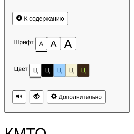
К содержанию
А
Шрифт
А
А
Цвет
Ц
Ц
Ц
Ц
Ц
Дополнительно
КМТО