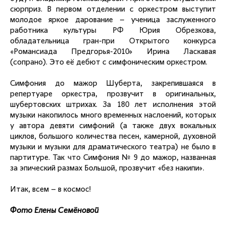
сюрприз. В первом отделении с оркестром выступит
молодое яркое дарование – ученица заслуженного
работника культуры РФ Юрия Обрезкова,
обладательница гран-при Открытого конкурса
«Романсиада Предгорья-2010» Ирина Ласкавая
(сопрано). Это её дебют с симфоническим оркестром.
Симфония до мажор Шуберта, закрепившаяся в
репертуаре оркестра, прозвучит в оригинальных,
шубертовских штрихах. За 180 лет исполнения этой
музыки накопилось много временных наслоений, которых
у автора девяти симфоний (а также двух вокальных
циклов, большого количества песен, камерной, духовной
музыки и музыки для драматического театра) не было в
партитуре. Так что Симфония № 9 до мажор, названная
за эпический размах Большой, прозвучит «без накипи».
Итак, всем – в космос!
Фото Елены Семёновой