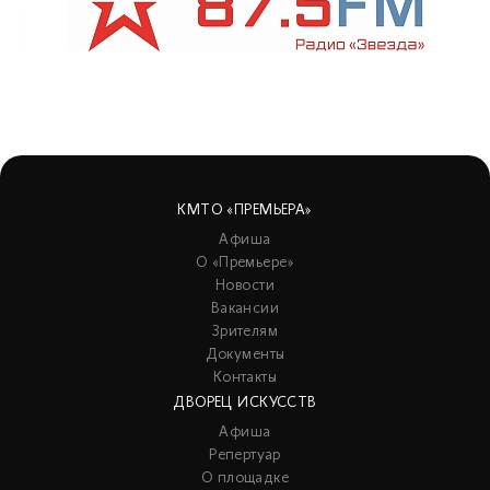
КМТО «ПРЕМЬЕРА»
Афиша
О «Премьере»
Новости
Вакансии
Зрителям
Документы
Контакты
ДВОРЕЦ ИСКУССТВ
Афиша
Репертуар
О площадке