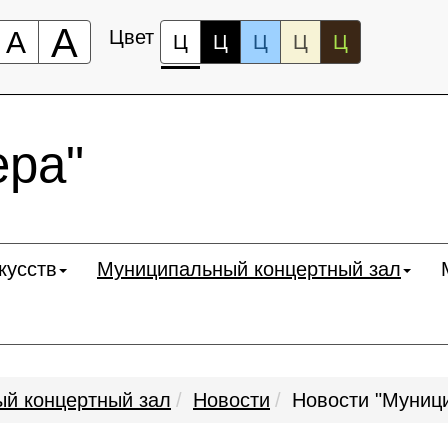
А
А
Цвет
Ц
Ц
Ц
Ц
Ц
ра"
кусств
Муниципальный концертный зал
й концертный зал
Новости
Новости "Муниц