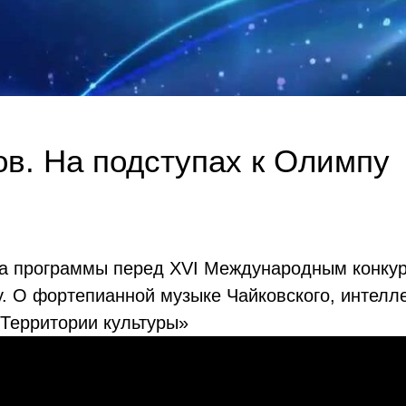
в. На подступах к Олимпу
ка программы перед ХVI Международным конкурс
ду. О фортепианной музыке Чайковского, интел
«Территории культуры»