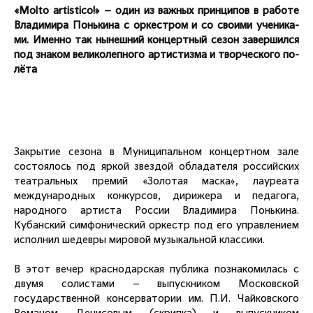
«Molto artistico!» – один из важ­ных прин­ци­пов в ра­боте
Владимира Понькина с ор­кес­тром и со сво­ими уче­ника­
ми. Имен­но так ны­неш­ний кон­цер­тный се­зон за­вер­шился
под зна­ком ве­лико­леп­но­го ар­тистиз­ма и твор­ческо­го по­
лёта
Закрытие сезона в Муниципальном концертном зале
состоялось под яркой звездой обладателя российских
театральных премий «Золотая маска», лауреата
международных конкурсов, дирижера и педагога,
народного артиста России Владимира Понькина.
Кубанский симфонический оркестр под его управлением
исполнил шедевры мировой музыкальной классики.
В этот вечер краснодарская публика познакомилась с
двумя солистами – выпускником Московской
государственной консерватории им. П.И. Чайковского