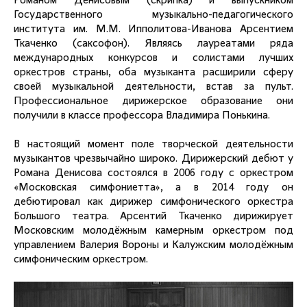
Романом Денисовым (скрипка) и выпускником
Государственного музыкально-педагогического
института им. М.М. Ипполитова-Иванова Арсентием
Ткаченко (саксофон). Являясь лауреатами ряда
международных конкурсов и солистами лучших
оркестров страны, оба музыканта расширили сферу
своей музыкальной деятельности, встав за пульт.
Профессиональное дирижерское образование они
получили в классе профессора Владимира Понькина.
В настоящий момент поле творческой деятельности
музыкантов чрезвычайно широко. Дирижерский дебют у
Романа Денисова состоялся в 2006 году с оркестром
«Московская симфониетта», а в 2014 году он
дебютировал как дирижер симфонического оркестра
Большого театра. Арсентий Ткаченко дирижирует
Московским молодёжным камерным оркестром под
управлением Валерия Вороны и Калужским молодёжным
симфоническим оркестром.