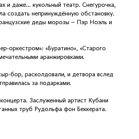
ах и даже… кукольный театр. Снегурочка,
ла создать непринуждённую обстановку.
 французские деды морозы – Пэр Ноэль и
ьер-оркестром»: «Буратино», «Старого
амечательными аранжировками.
 сыр-бор, расколдовали, и детвора вслед
правилась за подарками.
-концерта. Заслуженный артист Кубани
ганных труб Рудольфа фон Беккерата.