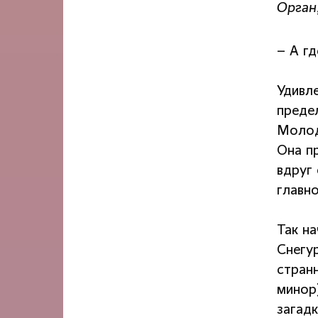
Орган
– А г
Удивл
преде
Молод
Она п
вдруг
главн
Так н
Снегур
стран
минор)
загад