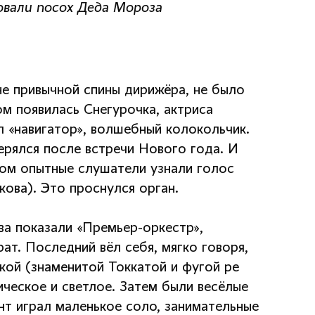
овали посох Деда Мороза
не привычной спины дирижёра, не было
ом появилась Снегурочка, актриса
 «навигатор», волшебный колокольчик.
рялся после встречи Нового года. И
ром опытные слушатели узнали голос
ова). Это проснулся орган.
ва показали «Премьер-оркестр»,
ат. Последний вёл себя, мягко говоря,
кой (знаменитой Токкатой и фугой ре
ическое и светлое. Затем были весёлые
нт играл маленькое соло, занимательные