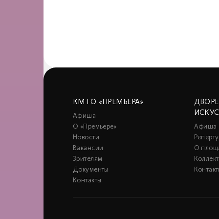
КМТО «ПРЕМЬЕРА»
ДВОР
ИСКУ
Афиша
О «Премьере»
Афиша
Новости
Реперту
Вакансии
О площ
Зрителям
Коллек
Документы
Контакт
Контакты