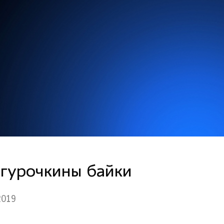
гурочкины байки
2019