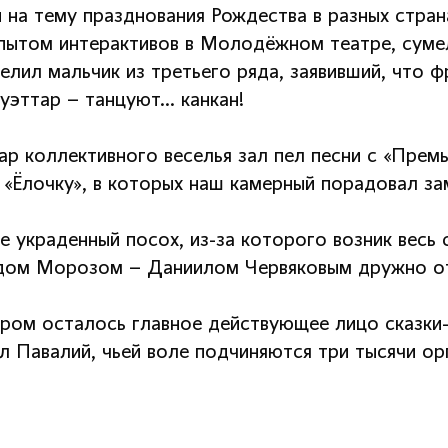
 на тему празднования Рождества в разных стран
опытом интерактивов в Молодёжном театре, суме
селил мальчик из третьего ряда, заявивший, что
уэттар – танцуют… канкан!
ар коллективного веселья зал пел песни с «Прем
, «Ёлочку», в которых наш камерный порадовал з
е украденный посох, из-за которого возник весь
дом Морозом – Даниилом Червяковым дружно от
дром осталось главное действующее лицо сказки
л Павалий, чьей воле подчиняются три тысячи ор