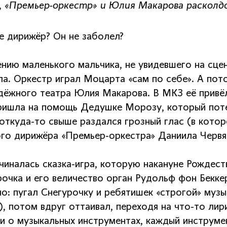
, «Премьер-оркестр» и Юлия Макарова расколд
де дирижёр? Он не заболел?
ению маленького мальчика, не увидевшего на сце
ла. Оркестр играл Моцарта «сам по себе». А пот
ёжного театра Юлия Макарова. В МКЗ её привёл
ришла на помощь Дедушке Морозу, который поте
 откуда-то свыше раздался грозный глас (в кото
ого дирижёра «Премьер-оркестра» Даниила Червяк
ачиналась сказка-игра, которую накануне Рождест
очка и его величество орган Рудольф фон Беккер
но: пугал Снегурочку и ребятишек «строгой» музы
, потом вдруг оттаивал, переходя на что-то лир
ки о музыкальных инструментах, каждый инструме