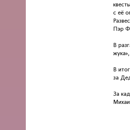
квесты
с её 
Разве
Пэр Ф
В разг
жука»
В итог
за Де
За ка
Михаи