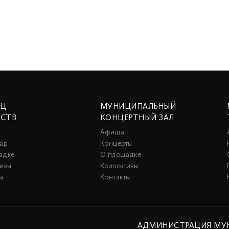
ЕЦ
МУНИЦИПАЛЬНЫЙ
ССТВ
КОНЦЕРТНЫЙ ЗАЛ
Афиша
ар
Концерты
адке
О площадке
тивы
Коллективы
ы
Контакты
АДМИНИСТРАЦИЯ МУ