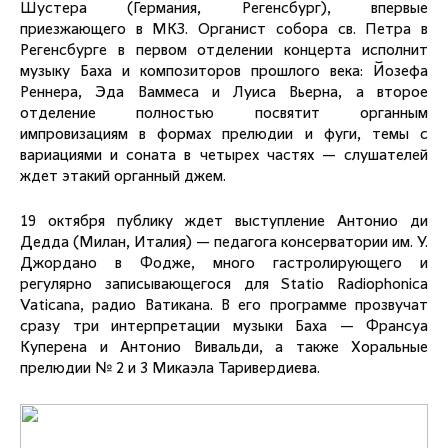
Шустера (Германия, Регенсбург), впервые
приезжающего в МКЗ. Органист собора св. Петра в
Регенсбурге в первом отделении концерта исполнит
музыку Баха и композиторов прошлого века: Йозефа
Реннера, Эда Ваммеса и Луиса Вьерна, а второе
отделение полностью посвятит органным
импровизациям в формах прелюдии и фуги, темы с
вариациями и соната в четырех частях — слушателей
ждет этакий органный джем.
19 октября публику ждет выступление Антонио ди
Дедда (Милан, Италия) — педагога консерватории им. У.
Джордано в Фодже, много гастролирующего и
регулярно записывающегося для Statio Radiophonica
Vaticana, радио Ватикана. В его программе прозвучат
сразу три интерпретации музыки Баха — Франсуа
Куперена и Антонио Вивальди, а также Хоральные
прелюдии № 2 и 3 Микаэла Таривердиева.