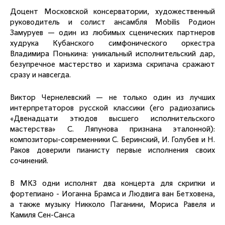
Доцент Московской консерватории, художественный
руководитель и солист ансамбля Mobilis Родион
Замуруев — один из любимых сценических партнеров
худрука Кубанского симфонического оркестра
Владимира Понькина: уникальный исполнительский дар,
безупречное мастерство и харизма скрипача сражают
сразу и навсегда.
Виктор Чернелевский — не только один из лучших
интерпретаторов русской классики (его радиозапись
«Двенадцати этюдов высшего исполнительского
мастерства» С. Ляпунова признана эталонной):
композиторы-современники С. Беринский, И. Голубев и Н.
Раков доверили пианисту первые исполнения своих
сочинений.
В МКЗ одни исполнят два концерта для скрипки и
фортепиано - Иоганна Брамса и Людвига ван Бетховена,
а также музыку Никколо Паганини, Мориса Равеля и
Камиля Сен-Санса