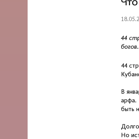
Что
18.05.
44 ст
богов
44 ст
Кубан
В янв
арфа. 
быть н
Долго
Но ис