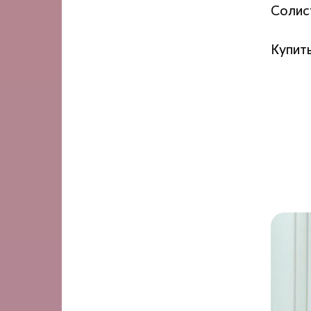
Солис
Купит