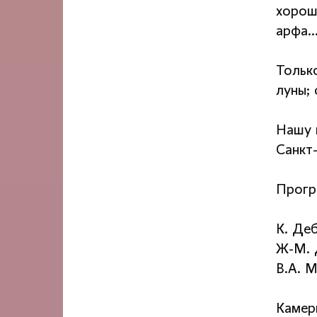
хорош
арфа
Тольк
луны; 
Нашу 
Санкт
Прогр
К. Де
Ж-М. 
В.А. 
Камер