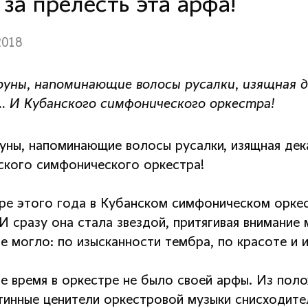
 за прелесть эта арфа!
2018
руны, напоминающие волосы русалки, изящная 
... И Кубанского симфонического оркестра!
руны, напоминающие волосы русалки, изящная дек
ского симфонического оркестра!
аре этого года в Кубанском симфоническом орке
И сразу она стала звездой, притягивая внимание
е могло: по изысканности тембра, по красоте и 
е время в оркестре не было своей арфы. Из поло
тинные ценители оркестровой музыки снисходител