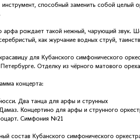
 инструмент, способный заменить собой целый ор
…
о арфа рождает такой нежный, чарующий звук. Ше
серебристый, как журчание водных струй, таинств
красавицу для Кубанского симфонического оркес
-Петербурге. Отделку из чёрного матового орех
амма концерта:
бюсси. Два танца для арфы и струнных
Дамаз. Концертино для арфы и струнного оркест
Моцарт. Симфония №21
ный состав Кубанского симфонического оркестра