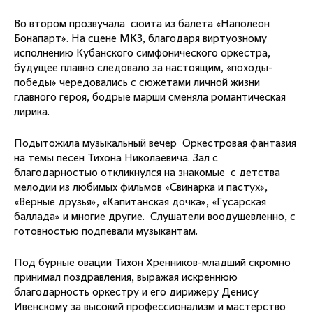
Во втором прозвучала сюита из балета «Наполеон
Бонапарт». На сцене МКЗ, благодаря виртуозному
исполнению Кубанского симфонического оркестра,
будущее плавно следовало за настоящим, «походы-
победы» чередовались с сюжетами личной жизни
главного героя, бодрые марши сменяла романтическая
лирика.
Подытожила музыкальный вечер Оркестровая фантазия
на темы песен Тихона Николаевича. Зал с
благодарностью откликнулся на знакомые с детства
мелодии из любимых фильмов «Свинарка и пастух»,
«Верные друзья», «Капитанская дочка», «Гусарская
баллада» и многие другие. Слушатели воодушевленно, с
готовностью подпевали музыкантам.
Под бурные овации Тихон Хренников-младший скромно
принимал поздравления, выражая искреннюю
благодарность оркестру и его дирижеру Денису
Ивенскому за высокий профессионализм и мастерство