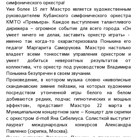
симфонического оркестра!
Уже более 15 лет Маэстро является художественным
руководителем Кубанского симфонического оркестра
КМТО «Премьера». Каждое выступление талантливого
дирижера – огромное событие для всего города. «Он
умеет ничего не делая, заставить оркестр играть» -
именно так когда-то охарактеризовала Понькина его
педагог Маргарита Саморукова. Маэстро настолько
владеет всеми тонкостями управления оркестром и
умеет добиться невероятных результатов от
коллектива, что оркестр под руководством Владимира
Понькина безупречен в своем звучании.
Произведение, в котором музыка словно «живописные
скандинавские зимние пейзажи, на которых художники
посредством утонченной игры белого на белом
добиваются редких, подчас гипнотических и мощных
эффектов», представит Маэстро 22 марта в
Муниципальном концертном зале – Концерт для скрипки
с оркестром d-moll Яна Сибелиуса. Солисткой выступит
лауреат международных конкурсов Александра
Павленко (скрипка, Москва).