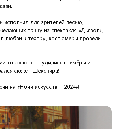
саян.
н исполнил для зрителей песню,
желающих танцу из спектакля «Дьявол»,
в любви к театру, костюмеры провели
ыми хорошо потрудились гримёры и
ывался сюжет Шекспира!
чи на «Ночи искусств – 2024»!