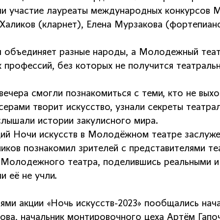
ли участие лауреаты международных конкурсов М
 Халиков (кларнет), Елена Мурзакова (фортепиано
я объединяет разные народы, а Молодежный теа
х профессий, без которых не получится театральн
вечера смогли познакомиться с теми, кто не выхо
серами творит искусство, узнали секреты театра
услышали истории закулисного мира.
ий Ночи искусств в Молодёжном театре заслуже
иков познакомил зрителей с представителями те
 Молодежного театра, поделившись реальными и 
и её не учли.
тями акции «Ночь искусств-2023» пообщались нач
ова, начальник монтировочного цеха Артём Гапоч