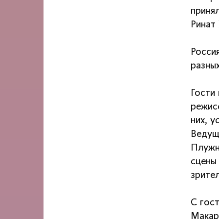
приня
Ринат
Росси
разны
Гости 
режис
них, 
Ведущ
Плужн
сцены
зрител
С гос
Макар