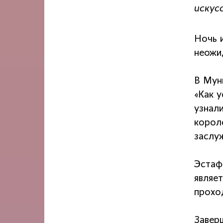
искус
Ночь 
неожи
В Мун
«Как 
узнал
корол
заслу
Эстаф
являе
прохо
Завер