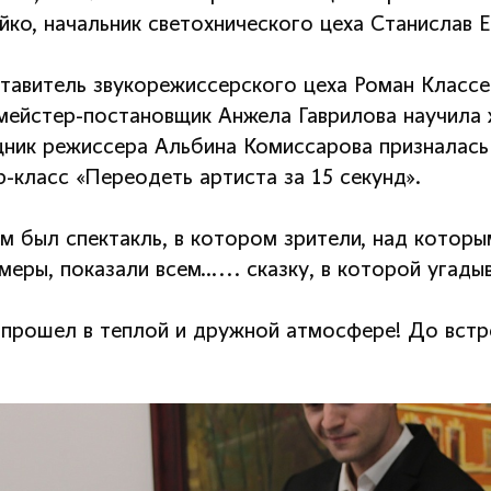
ко, начальник светохнического цеха Станислав Е
тавитель звукорежиссерского цеха Роман Классе
мейстер-постановщик Анжела Гаврилова научила 
ник режиссера Альбина Комиссарова призналась 
-класс «Переодеть артиста за 15 секунд».
ем был спектакль, в котором зрители, над котор
меры, показали всем…... сказку, в которой угад
 прошел в теплой и дружной атмосфере! До встре