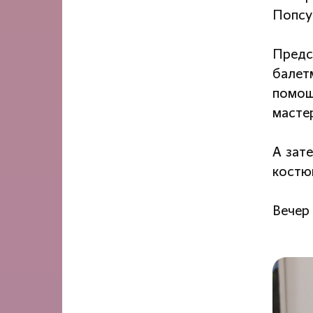
Попсуй
Предс
балет
помощ
мастер
А зат
костю
Вечер