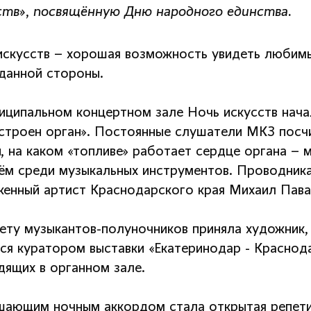
ств», посвящённую Дню народного единства.
искусств – хорошая возможность увидеть любим
данной стороны.
иципальном концертном зале Ночь искусств нача
устроен орган». Постоянные слушатели МКЗ посчит
и, на каком «топливе» работает сердце органа –
ём среди музыкальных инструментов. Проводника
женный артист Краснодарского края Михаил Пава
ету музыкантов-полуночников приняла художник,
тся куратором выставки «Екатеринодар - Краснод
дящих в органном зале.
шающим ночным аккордом стала открытая репети