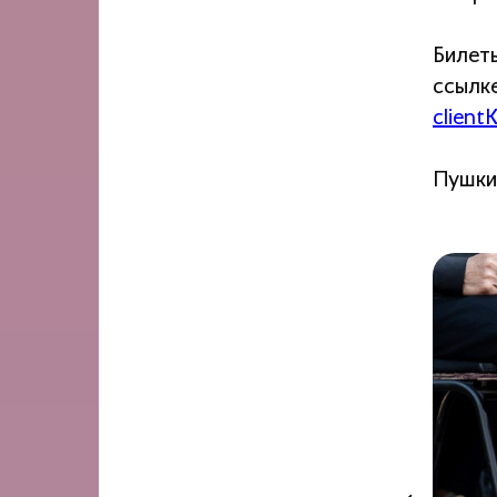
Билет
ссыл
clien
Пушки