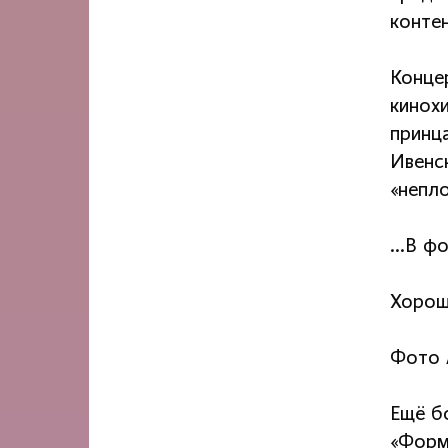
конте
Конце
кинох
принц
Ивенс
«непло
…В фо
Хорош
Фото 
Ещё б
«Форм