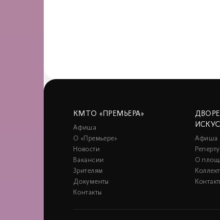
КМТО «ПРЕМЬЕРА»
ДВОР
ИСКУ
Афиша
О «Премьере»
Афиша
Новости
Реперту
Вакансии
О площ
Зрителям
Коллек
Документы
Контакт
Контакты