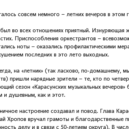
талось совсем немного – летних вечеров в этом г
 был во всех отношениях приятный. Изнуряющая 
 стих. Приспособления оркестрантов – всевозмож
тались ноты – оказались профилактическими мер
кушением последних в это лето выходных.
егда, на «летник» (так ласково, по-домашнему, 
ств) пришли нарядные зрители – те, кто по четве
ющий сезон «Карасунских музыкальных вечеров» б
 и душевным, как и этот.
ничное настроение создавал и повод. Глава Кара
ай Хропов вручал грамоты и благодарственные п
ность делу и в связи с 50-летием округа). В чис