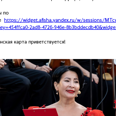
ы по
ке
https://widget.afisha.yandex.ru/w/session
tKey=454ffca0-2ad8-4726-946e-8b3bddecdb40&wid
нская карта приветствуется!