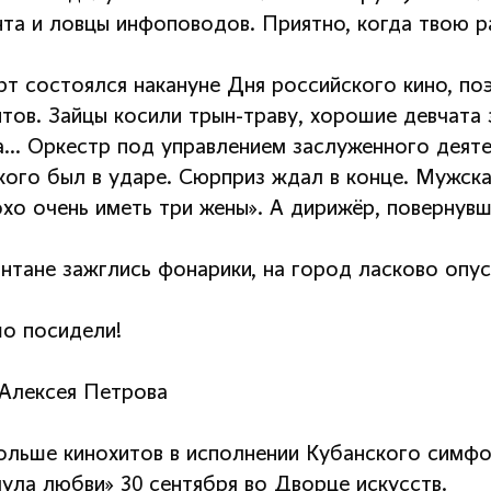
нта и ловцы инфоповодов. Приятно, когда твою р
рт состоялся накануне Дня российского кино, п
итов. Зайцы косили трын-траву, хорошие девчат
а… Оркестр под управлением заслуженного деяте
кого был в ударе. Сюрприз ждал в конце. Мужска
хо очень иметь три жены». А дирижёр, повернувш
нтане зажглись фонарики, на город ласково опус
о посидели!
Алексея Петрова
ольше кинохитов в исполнении Кубанского симфо
ула любви» 30 сентября во Дворце искусств.