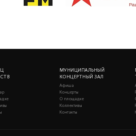
ЕЦ
МУНИЦИПАЛЬНЫЙ
ССТВ
КОНЦЕРТНЫЙ ЗАЛ
Афиша
ар
Концерты
адке
О площадке
тивы
Коллективы
ы
Контакты