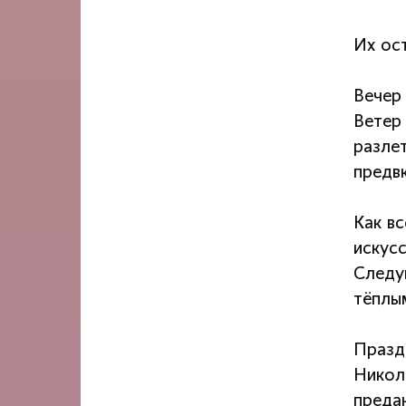
Их ос
Вечер
Ветер
разле
предв
Как вс
искус
Следу
тёплым
Празд
Никол
предан