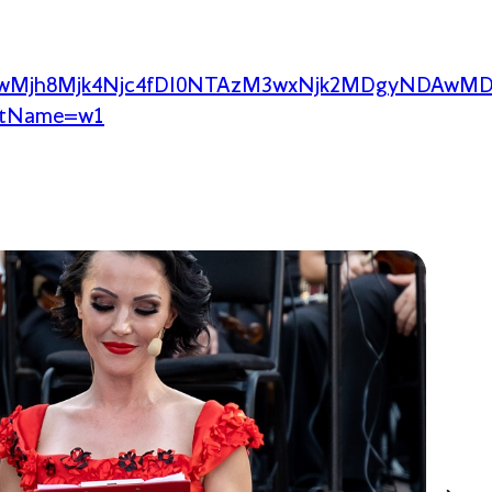
s/MTcwMjh8Mjk4Njc4fDI0NTAzM3wxNjk2MDgyNDAwM
getName=w1