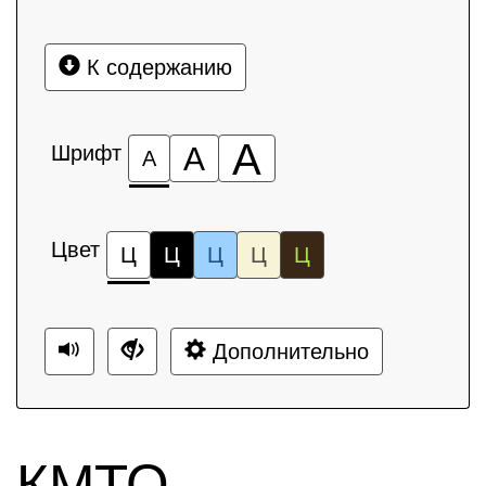
К содержанию
А
Шрифт
А
А
Цвет
Ц
Ц
Ц
Ц
Ц
Дополнительно
КМТО