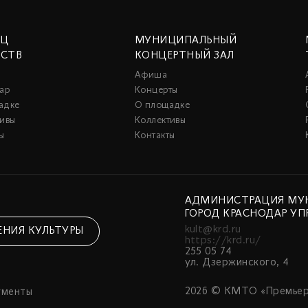
ЕЦ
МУНИЦИПАЛЬНЫЙ
ССТВ
КОНЦЕРТНЫЙ ЗАЛ
Афиша
ар
Концерты
адке
О площадке
тивы
Коллективы
ы
Контакты
АДМИНИСТРАЦИЯ МУ
ГОРОД КРАСНОДАР УП
kult@krd.ru
ЕНИЯ КУЛЬТУРЫ
https://krd.ru/
255 05 74
ул. Дзержинского, 4
2026 © КМТО «Премьер
ументы