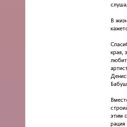
слуша
В жиз
кажетс
Спаси
края, 
любит
артис
Денис
Бабуш
Вмест
строи
этим 
рация 