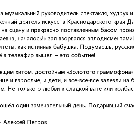
да музыкальный руководитель спектакля, худрук 
женный деятель искусств Краснодарского края Да
 на сцену и прекрасно поставленным басом произ
аевна, началось!» зал взорвался аплодисментами
итеты, как истинная бабушка. Подумаешь, русски
ё в телеэфир вышел – это событие!
ящим хитом, достойным «Золотого граммофона», 
нце и взрослые, и дети, и все-все-все залезли н
ом. Не только о любви к сладкой вате или колба
рошёл один замечательный день. Подаривший счас
- Алексей Петров