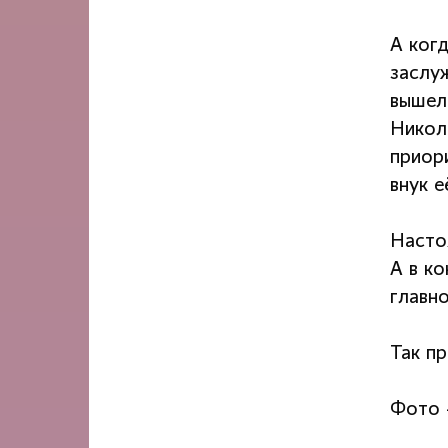
А ког
заслу
вышел
Никол
приор
внук е
Насто
А в ко
главн
Так п
Фото 