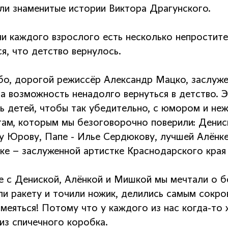
ли знаменитые истории Виктора Драгунского.
ни каждого взрослого есть несколько непростите
я, что детство вернулось.
бо, дорогой режиссёр Александр Мацко, заслуже
за возможность ненадолго вернуться в детство. Э
ь детей, чтобы так убедительно, с юмором и неж
там, которым мы безоговорочно поверили: Денис
у Юрову, Папе - Илье Сердюкову, лучшей Алёнке
ке – заслуженной артистке Краснодарского края
е с Дениской, Алёнкой и Мишкой мы мечтали о б
ли ракету и точили ножик, делились самым сокро
смеяться! Потому что у каждого из нас когда-то
из спичечного коробка.