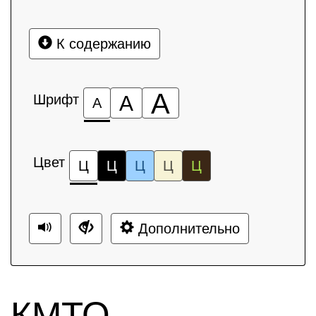
К содержанию
А
Шрифт
А
А
Цвет
Ц
Ц
Ц
Ц
Ц
Дополнительно
КМТО