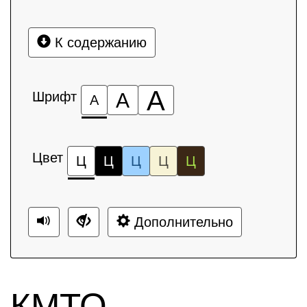
К содержанию
А
Шрифт
А
А
Цвет
Ц
Ц
Ц
Ц
Ц
Дополнительно
КМТО