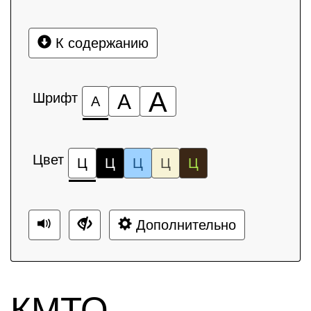
К содержанию
А
Шрифт
А
А
Цвет
Ц
Ц
Ц
Ц
Ц
Дополнительно
КМТО