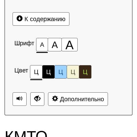
К содержанию
А
Шрифт
А
А
Цвет
Ц
Ц
Ц
Ц
Ц
Дополнительно
КМТО