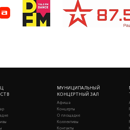
ЕЦ
МУНИЦИПАЛЬНЫЙ
ССТВ
КОНЦЕРТНЫЙ ЗАЛ
Афиша
ар
Концерты
адке
О площадке
тивы
Коллективы
ы
Контакты