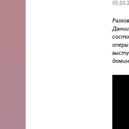
05.03.
Разго
Дании
состо
оперы
высту
домин