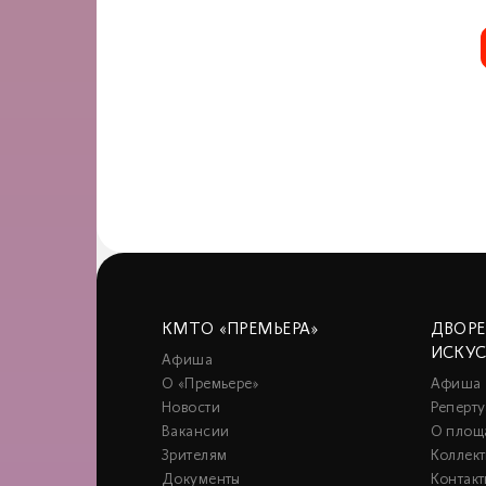
КМТО «ПРЕМЬЕРА»
ДВОР
ИСКУ
Афиша
О «Премьере»
Афиша
Новости
Реперту
Вакансии
О площ
Зрителям
Коллек
Документы
Контакт