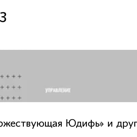
З
ржествующая Юдифь» и дру