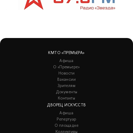
КМТО «ПРЕМЬЕРА»
Афиша
О «Премьере»
Новости
Вакансии
Зрителям
Документы
Контакты
ДВОРЕЦ ИСКУССТВ
Афиша
Репертуар
О площадке
Коллективы