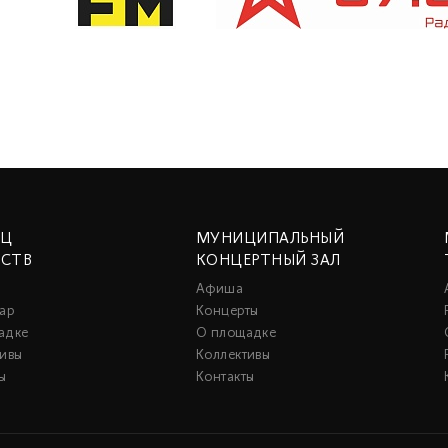
ЕЦ
МУНИЦИПАЛЬНЫЙ
ССТВ
КОНЦЕРТНЫЙ ЗАЛ
Афиша
ар
Концерты
адке
О площадке
тивы
Коллективы
ы
Контакты