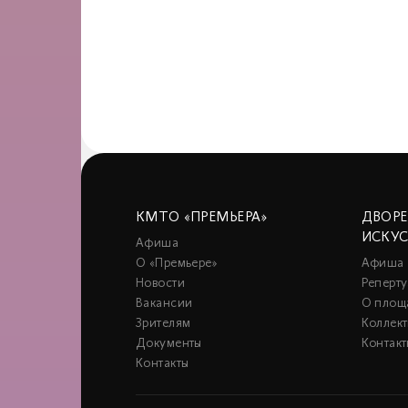
КМТО «ПРЕМЬЕРА»
ДВОР
ИСКУ
Афиша
О «Премьере»
Афиша
Новости
Реперту
Вакансии
О площ
Зрителям
Коллек
Документы
Контакт
Контакты