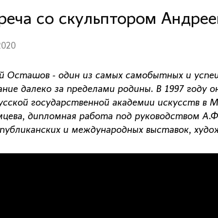
реча со скульптором Андре
2020
й Осташов - один из самых самобытных и успеш
ание далеко за пределами родины. В 1997 году 
усской государственной академии искусств в М
цева, дипломная работа под руководством А.Фи
спубликанских и международных выставок, худо