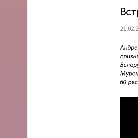
Вст
21.02.
Андре
призн
Белор
Муром
60 ре