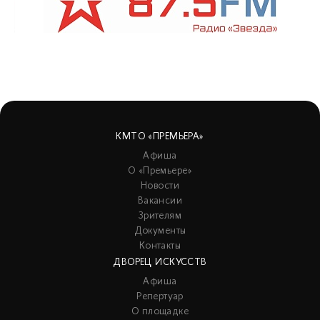
КМТО «ПРЕМЬЕРА»
Афиша
О «Премьере»
Новости
Вакансии
Зрителям
Документы
Контакты
ДВОРЕЦ ИСКУССТВ
Афиша
Репертуар
О площадке