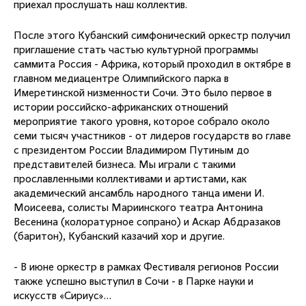
приехал прослушать наш коллектив.
После этого Кубанский симфонический оркестр получил
приглашение стать частью культурной программы
саммита Россия - Африка, который проходил в октябре в
главном медиацентре Олимпийского парка в
Имеретинской низменности Сочи. Это было первое в
истории российско-африканских отношений
мероприятие такого уровня, которое собрало около
семи тысяч участников - от лидеров государств во главе
с президентом России Владимиром Путиным до
представителей бизнеса. Мы играли с такими
прославленными коллективами и артистами, как
академический ансамбль народного танца имени И.
Моисеева, солисты Мариинского театра Антонина
Весенина (колоратурное сопрано) и Аскар Абдразаков
(баритон), Кубанский казачий хор и другие.
- В июне оркестр в рамках Фестиваля регионов России
также успешно выступил в Сочи - в Парке науки и
искусств «Сириус»…