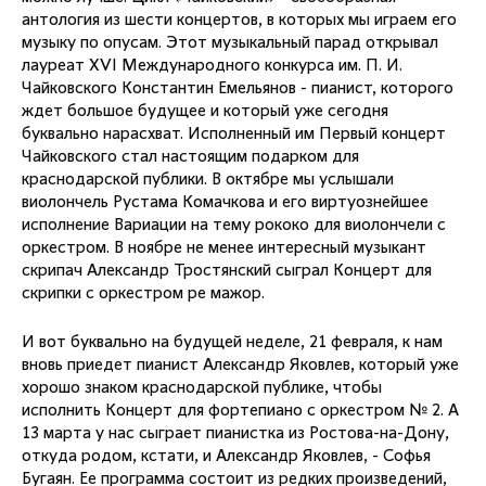
антология из шести концертов, в которых мы играем его
музыку по опусам. Этот музыкальный парад открывал
лауреат XVI Международного конкурса им. П. И.
Чайковского Константин Емельянов - пианист, которого
ждет большое будущее и который уже сегодня
буквально нарасхват. Исполненный им Первый концерт
Чайковского стал настоящим подарком для
краснодарской публики. В октябре мы услышали
виолончель Рустама Комачкова и его виртуознейшее
исполнение Вариации на тему рококо для виолончели с
оркестром. В ноябре не менее интересный музыкант
скрипач Александр Тростянский сыграл Концерт для
скрипки с оркестром ре мажор.
И вот буквально на будущей неделе, 21 февраля, к нам
вновь приедет пианист Александр Яковлев, который уже
хорошо знаком краснодарской публике, чтобы
исполнить Концерт для фортепиано с оркестром № 2. А
13 марта у нас сыграет пианистка из Ростова-на-Дону,
откуда родом, кстати, и Александр Яковлев, - Софья
Бугаян. Ее программа состоит из редких произведений,