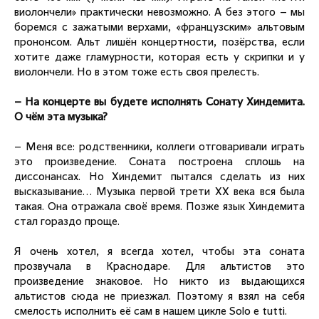
виолончели» практически невозможно. А без этого – мы
боремся с зажатыми верхами, «французским» альтовым
прононсом. Альт лишён концертности, позёрства, если
хотите даже гламурности, которая есть у скрипки и у
виолончели. Но в этом тоже есть своя прелесть.
– На концерте вы будете исполнять Сонату Хиндемита.
О чём эта музыка?
– Меня все: родственники, коллеги отговаривали играть
это произведение. Соната построена сплошь на
диссонансах. Но Хиндемит пытался сделать из них
высказывание... Музыка первой трети ХХ века вся была
такая. Она отражала своё время. Позже язык Хиндемита
стал гораздо проще.
Я очень хотел, я всегда хотел, чтобы эта соната
прозвучала в Краснодаре. Для альтистов это
произведение знаковое. Но никто из выдающихся
альтистов сюда не приезжал. Поэтому я взял на себя
смелость исполнить её сам в нашем цикле Solo e tutti.