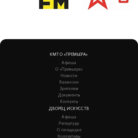
КМТО «ПРЕМЬЕРА»
Афиша
О «Премьере»
Новости
Вакансии
Зрителям
Документы
Контакты
ДВОРЕЦ ИСКУССТВ
Афиша
Репертуар
О площадке
Коллективы