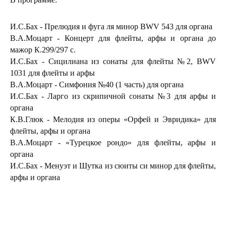
И.С.Бах - Прелюдия и фуга ля минор BWV 543 для органа
В.А.Моцарт - Концерт для флейты, арфы и органа до
мажор К.299/297 с.
И.С.Бах - Сицилиана из сонаты для флейты №2, BWV
1031 для флейты и арфы
В.А.Моцарт - Симфония №40 (1 часть) для органа
И.С.Бах - Ларго из скрипичной сонаты №3 для арфы и
органа
К.В.Глюк - Мелодия из оперы «Орфей и Эвридика» для
флейты, арфы и органа
В.А.Моцарт - «Турецкое рондо» для флейты, арфы и
органа
И.С.Бах - Менуэт и Шутка из сюиты си минор для флейты,
арфы и органа