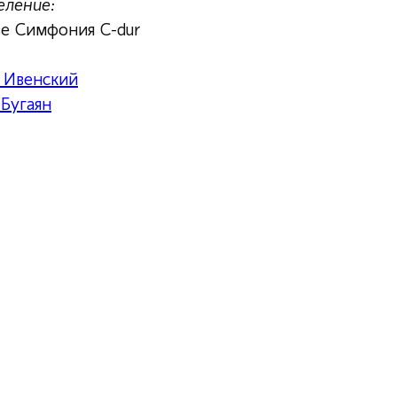
еление:
зе Симфония C-dur
 Ивенский
Бугаян