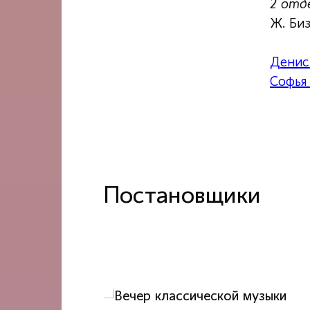
2 отд
Ж. Би
Денис
Софья 
Постановщики