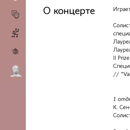
О концерте
Играе
Солис
специа
Лауреа
Лауреа
II Priz
Специ
// "Val
1 отд
К. Сен
Солист