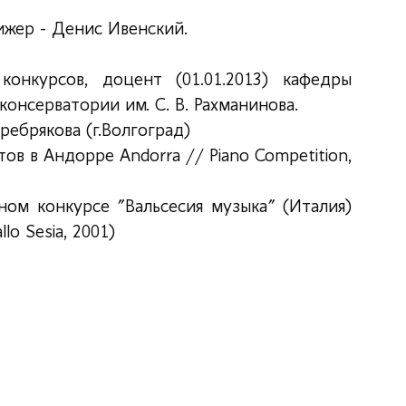
ижер - Денис Ивенский.
онкурсов, доцент (01.01.2013) кафедры
онсерватории им. С. В. Рахманинова.
ебрякова (г.Волгоград)
в в Андорре Andorra // Piano Competition,
ом конкурсе "Вальсесия музыка" (Италия)
allo Sesia, 2001)