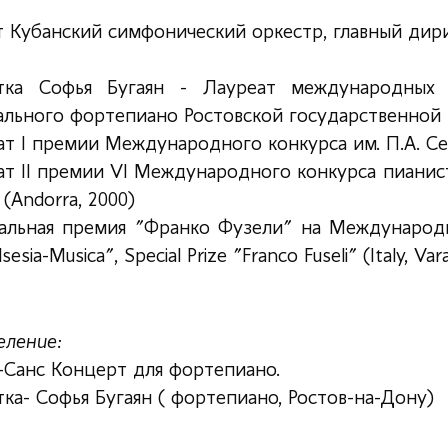
т Кубанский симфонический оркестр, главный дир
тка Софья Бугаян - Лауреат международных к
льного фортепиано Ростовской государственной к
т I премии Международного конкурса им. П.А. Сер
т II премии VI Международного конкурса пианисто
e (Andorra, 2000)
альная премия "Франко Фузели" на Международн
sesia-Musica", Special Prize "Franco Fuseli" (Italy, Var
еление:
-Санс Концерт для фортепиано.
ка- Софья Бугаян ( фортепиано, Ростов-на-Дону)