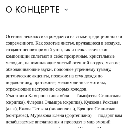
О КОНЦЕРТЕ
Осенняя неоклассика рождается на стыке традиционного и
современного. Как золотые листья, кружащиеся в воздухе,
создают неповторимый узор, так и неоклассические
композиции сплетают в себе: п
розрачные, кристальные
мелодии, напоминающие чистый осенний воздух, м
ягкие,
обволакивающие звуки, подобные утреннему туману,
р
итмические акценты, похожие на стук дождя по
подоконнику, п
ротяжные, меланхоличные мотивы,
отражающие настроение скорых холодов.
Участники Камерного ансамбля — Тимофеева Станислава
(скрипка), Флерова Эльмира (скрипка), Кудзоева Роксана
(альт), Ежова Татьяна (виолончель), Брянцев Станислав
(контрабас), Мурзакова Елена (фортепиано) — подарят вам
незабываемые впечатления и проводят
в мир эмоций