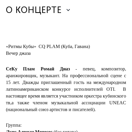
О КОНЦЕРТЕ
«Ритмы Кубы» CQ PLAM (Куба, Гавана)
Вечер джаза
СеКу Плам Ромай Диаз
- певец, композитор,
аранжировщик, музыкант. На профессиональной сцене с
15 лет. Дважды приглашенный гость на международном
латиноамериканском конкурсе исполнителей OTI. В
настоящее время является участником оркестра кубинского
тв,а также членом музыкальной ассоциации UNEAC
(национальный союз артистов и писателей).
Группа:
Луис Адриан Менесес
(бас гитара),