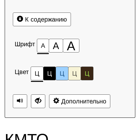
К содержанию
А
Шрифт
А
А
Цвет
Ц
Ц
Ц
Ц
Ц
Дополнительно
КМТО