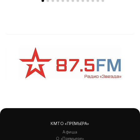
КМТО «ПРЕМЬЕРА»
Афиша
О «Премьере»