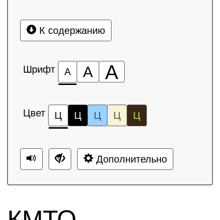
К содержанию
А
Шрифт
А
А
Цвет
Ц
Ц
Ц
Ц
Ц
Дополнительно
КМТО