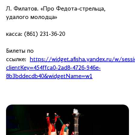
Л. Филатов. «Про Федота-стрельца,
удалого молодца»
касса: (861) 231-36-20
Билеты по
ссылке:
https://widget.afisha.yandex.ru/w
clientKey=454ffca0-2ad8-4726-946e-
8b3bddecdb40&widgetName=w1