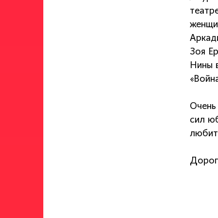
театр
женщи
Аркад
Зоя Е
Нины 
«Война
Очень
сил юб
любит
Дорог