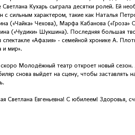
е Светлана Кухарь сыграла десятки ролей. Ей не
н с сильным характером, такие как Наталья Петро
ина («Чайка» Чехова), Марфа Кабанова («Гроза» 
рина («Чудики» Шукшина). Последняя большая тв
в спектакле «Афазия» - семейной хронике А. Пло
 и мир».
 скоро Молодёжный театр откроет новый сезон. 
иляр снова выйдет на сцену, чтобы заставлять н
ь.
ая Светлана Евгеньевна! С юбилеем! Здоровья, 