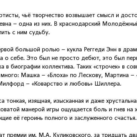
артисты, чьё творчество возвышает смысл и дост
ьевна – одна из них. В краснодарский Молодёжны
ить с ним судьбу.
ервой большой ролью – кукла Реггеди Энн в драме
ла о себе. Это был не просто дебют, это был пер
ка в биографии коллектива. Таких «строчек» в с
 много: Машка – «Блоха» по Лескову, Мартина – 
Милфорд – «Коварство и любовь» Шиллера.
а тонкая, изящная, изысканная и даже хрустальн
ховатой манерой игры ощущается боль и гнев на 
щие её героинь полного и заслуженного счастья.
ат премии им. М.А. Куликовского, за тридцать д