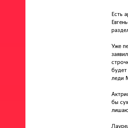
Есть 
Евген
раздел
Уже п
заяви
строч
будет
леди 
Актрис
бы су
лишаю
Лауре