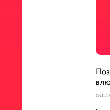
Поз
влю
08.02.