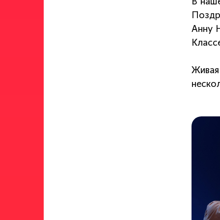
В наш
Поздр
Анну 
Класс
Живая
неско