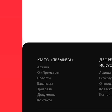
КМТО «ПРЕМЬЕРА»
ДВОР
ИСКУ
Афиша
О «Премьере»
Афиша
Новости
Реперту
Вакансии
О площ
Зрителям
Коллек
Документы
Контакт
Контакты