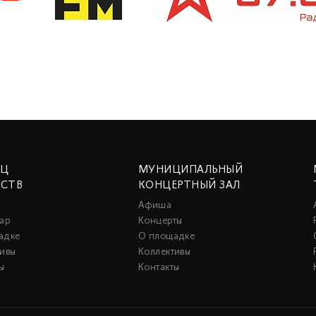
ЕЦ
МУНИЦИПАЛЬНЫЙ
ССТВ
КОНЦЕРТНЫЙ ЗАЛ
Афиша
ар
Концерты
адке
О площадке
тивы
Коллективы
ы
Контакты