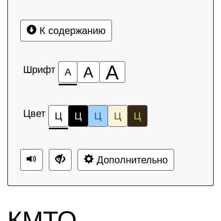
К содержанию
А
Шрифт
А
А
Цвет
Ц
Ц
Ц
Ц
Ц
Дополнительно
КМТО