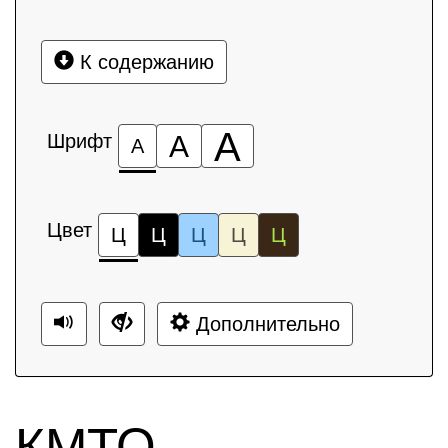
К содержанию
А
Шрифт
А
А
Цвет
Ц
Ц
Ц
Ц
Ц
Дополнительно
КМТО