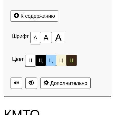
К содержанию
А
Шрифт
А
А
Цвет
Ц
Ц
Ц
Ц
Ц
Дополнительно
КМТО