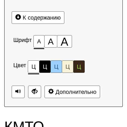
К содержанию
А
Шрифт
А
А
Цвет
Ц
Ц
Ц
Ц
Ц
Дополнительно
КМТО