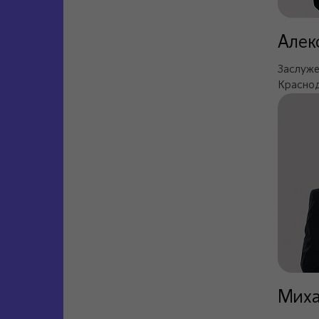
Алек
Заслуже
Краснод
Миха