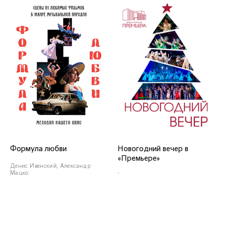
Заслуженный артист
Краснодарского края
СОЛИСТЫ ВОКАЛИСТЫ
Формула любви
Новогодний вечер в
«Премьере»
Юрий Шматов
Денис Ивенский, Александр
Мацко
-
СЕКЦИЯ САКСОФОНОВ