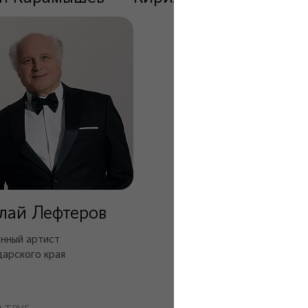
лай Лефтеров
нный артист
арского края