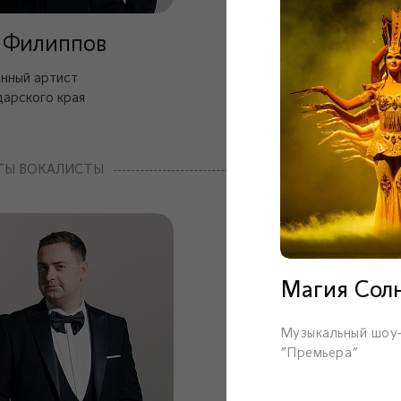
 Филиппов
нный артист
арского края
ТЫ ВОКАЛИСТЫ
Магия Сол
Музыкальный шоу
"Премьера"