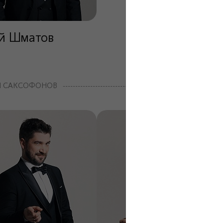
й Шматов
Я САКСОФОНОВ