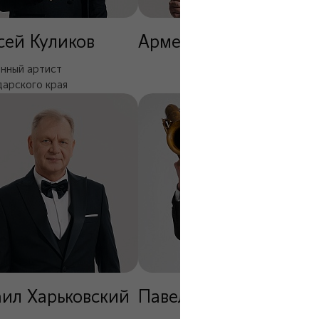
сей Куликов
Армен Амбарцумян
нный артист
арского края
ил Харьковский
Павел Капранов