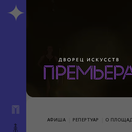
АФИША
РЕПЕРТУАР
О ПЛОЩА