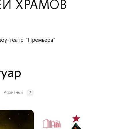
ЕЙ ХРАМОВ
оу-театр "Премьера"
туар
Архивный
7