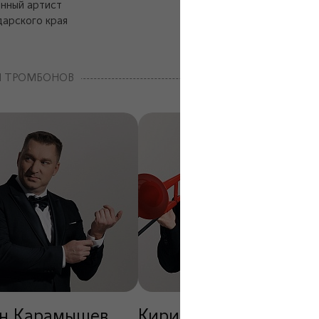
нный артист
арского края
Я ТРОМБОНОВ
н Карамышев
Кирилл Струц