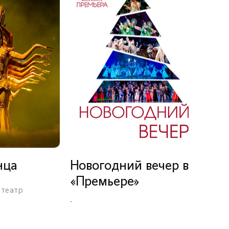
Новогодний вечер в
нца
«Премьере»
-театр
-