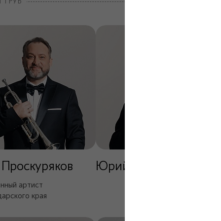
 ТРУБ
 Проскуряков
Юрий Сабитов
нный артист
арского края