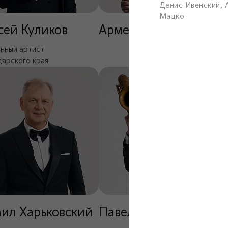
Денис Ивенский, 
Мацко
сей Куликов
Армен Амбарцумян
нный артист
арского края
ил Харьковский
Павел Капранов