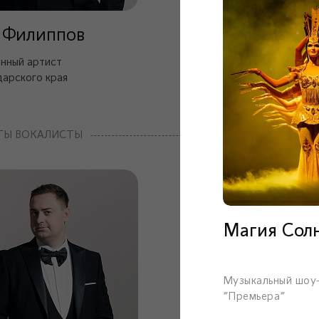
 Филиппов
нный артист
арского края
ТЫ ВОКАЛИСТЫ
Магия Сол
Музыкальный шоу
"Премьера"