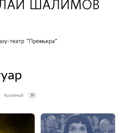
ЛАЙ ШАЛИМОВ
оу-театр "Премьера"
туар
Архивный
10