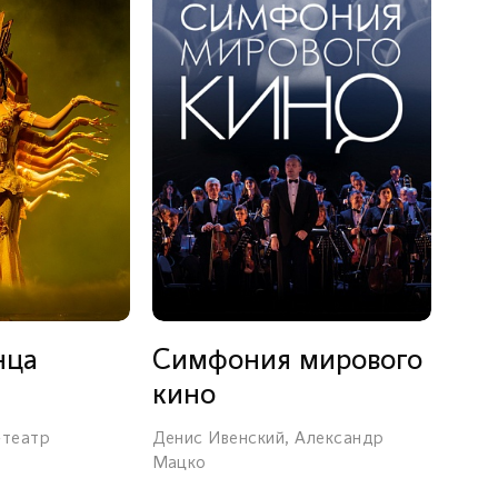
нца
Симфония мирового
кино
-театр
Денис Ивенский, Александр
Мацко