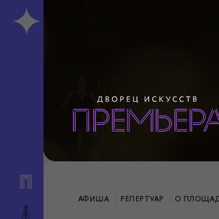
АФИША
РЕПЕРТУАР
О ПЛОЩА