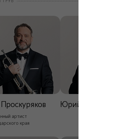
 ТРУБ
 Проскуряков
Юрий Сабитов
нный артист
арского края