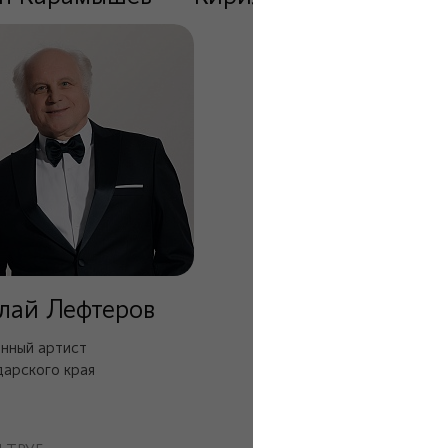
лай Лефтеров
нный артист
арского края