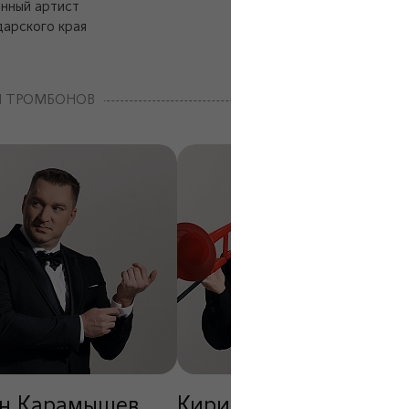
нный артист
арского края
Я ТРОМБОНОВ
н Карамышев
Кирилл Струц