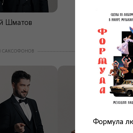
й Шматов
Я САКСОФОНОВ
Формула л