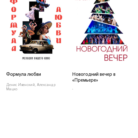
Алексей Куликов
Армен
Амбарцумян
Заслуженный артист
Краснодарского края
Формула любви
Новогодний вечер в
«Премьере»
Денис Ивенский, Александр
Мацко
-
Артём Голышев
Михаил
Харьковский