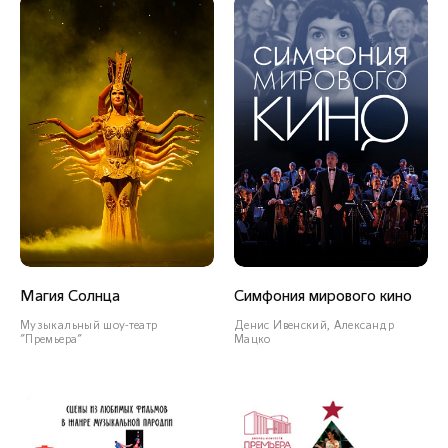
Заслуженный артист
Краснодарского края
СОЛИСТЫ ВОКАЛИСТЫ
Магия Солнца
Симфония мирового кино
Юрий Шматов
Музыкальный шоу-театр
Денис Ивенский, Александр
"Премьера"
Мацко
СЕКЦИЯ САКСОФОНОВ