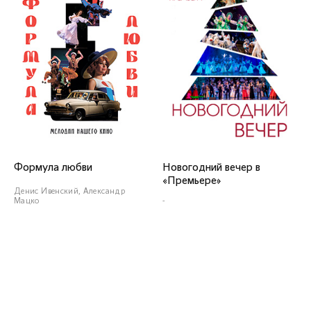
Алексей Куликов
Армен
Амбарцумян
Заслуженный артист
Краснодарского края
Формула любви
Новогодний вечер в
«Премьере»
Денис Ивенский, Александр
Мацко
-
Артём Голышев
Михаил
Харьковский