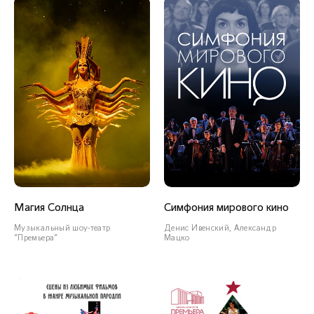
Заслуженный артист
Краснодарского края
СОЛИСТЫ ВОКАЛИСТЫ
Магия Солнца
Симфония мирового кино
Юрий Шматов
Музыкальный шоу-театр
Денис Ивенский, Александр
"Премьера"
Мацко
СЕКЦИЯ САКСОФОНОВ