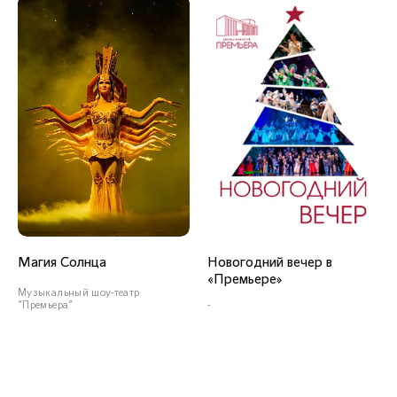
Заслуженный артист
Краснодарского края
СОЛИСТЫ ВОКАЛИСТЫ
Новогодний вечер в
Магия Солнца
«Премьере»
Юрий Шматов
Музыкальный шоу-театр
"Премьера"
-
СЕКЦИЯ САКСОФОНОВ