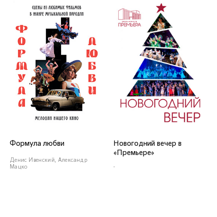
Заслуженный артист
Краснодарского края
СОЛИСТЫ ВОКАЛИСТЫ
Формула любви
Новогодний вечер в
«Премьере»
Юрий Шматов
Денис Ивенский, Александр
Мацко
-
СЕКЦИЯ САКСОФОНОВ