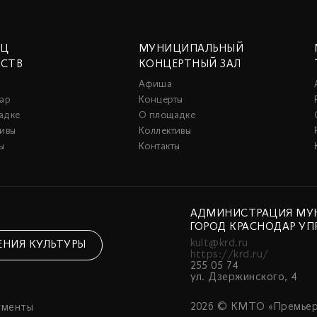
ЕЦ
МУНИЦИПАЛЬНЫЙ
ССТВ
КОНЦЕРТНЫЙ ЗАЛ
Афиша
ар
Концерты
адке
О площадке
тивы
Коллективы
ы
Контакты
АДМИНИСТРАЦИЯ МУ
ГОРОД КРАСНОДАР УП
kult@krd.ru
ЕНИЯ КУЛЬТУРЫ
https://krd.ru/
255 05 74
ул. Дзержинского, 4
2026 © КМТО «Премьер
ументы