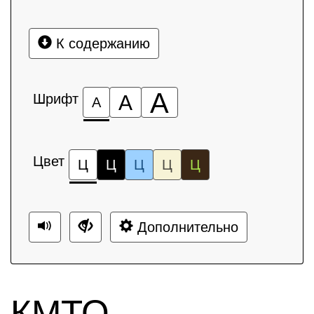
К содержанию
А
Шрифт
А
А
Цвет
Ц
Ц
Ц
Ц
Ц
Дополнительно
КМТО