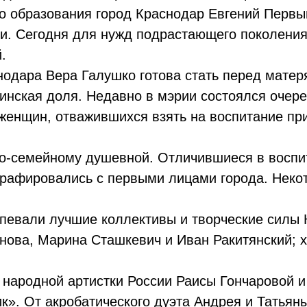
го образования город Краснодар Евгений Первыш
и. Сегодня для нужд подрастающего поколения
.
одара Вера Галушко готова стать перед матер
ринская доля. Недавно в мэрии состоялся очер
женщин, отважившихся взять на воспитание пр
о-семейному душевной. Отличившиеся в воспит
графировались с первыми лицами города. Неко
певали лучшие коллективы и творческие силы
нова, Марина Сташкевич и Иван Ракитянский; 
 народной артистки России Раисы Гончаровой и
к». От акробатического дуэта Андрея и Татья