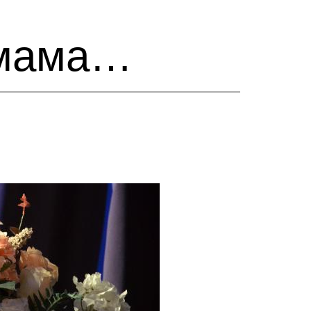
 мама…