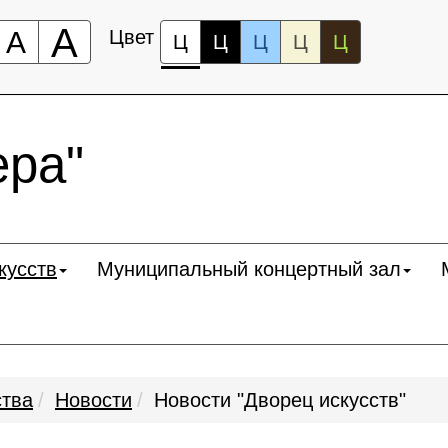
А
А
Цвет
Ц
Ц
Ц
Ц
Ц
ра"
кусств
Муниципальный концертный зал
ства
Новости
Новости "Дворец искусств"