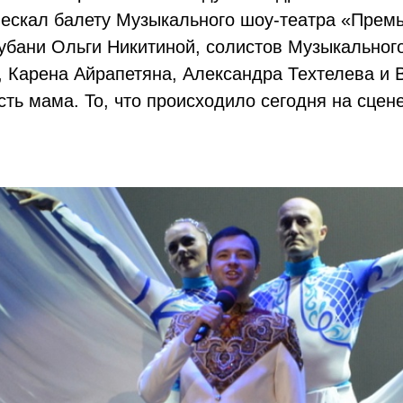
лескал балету Музыкального шоу-театра «Прем
Кубани Ольги Никитиной, солистов Музыкальног
, Карена Айрапетяна, Александра Техтелева и
сть мама. То, что происходило сегодня на сцене