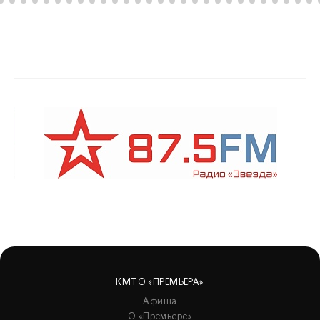
КМТО «ПРЕМЬЕРА»
Афиша
О «Премьере»