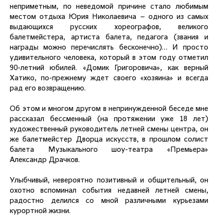
неприметным, по неведомой причине стало любимым
местом отдыха Юрия Николаевича – одного из самых
выдающихся русских хореографов, великого
балетмейстера, артиста балета, педагога (звания и
награды можно перечислять бесконечно)… И просто
удивительного человека, который в этом году отметил
90-летний юбилей. «Домик Григоровича», как верный
Хатико, по-прежнему ждет своего «хозяина» и всегда
рад его возвращению.
Об этом и многом другом в непринужденной беседе мне
рассказал бессменный (на протяжении уже 18 лет)
художественный руководитель летней смены центра, он
же балетмейстер Дворца искусств, в прошлом солист
балета Музыкального шоу-театра «Премьера»
Александр Драчков.
Улыбчивый, невероятно позитивный и общительный, он
охотно вспоминал события недавней летней смены,
радостно делился со мной различными курьезами
курортной жизни.