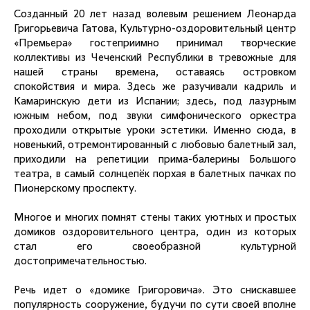
Созданный 20 лет назад волевым решением Леонарда
Григорьевича Гатова, Культурно-оздоровительный центр
«Премьера» гостеприимно принимал творческие
коллективы из Чеченский Республики в тревожные для
нашей страны времена, оставаясь островком
спокойствия и мира. Здесь же разучивали кадриль и
Камаринскую дети из Испании; здесь, под лазурным
южным небом, под звуки симфонического оркестра
проходили открытые уроки эстетики. Именно сюда, в
новенький, отремонтированный с любовью балетный зал,
приходили на репетиции прима-балерины Большого
театра, в самый солнцепёк порхая в балетных пачках по
Пионерскому проспекту.
Многое и многих помнят стены таких уютных и простых
домиков оздоровительного центра, один из которых
стал его своеобразной культурной
достопримечательностью.
Речь идет о «домике Григоровича». Это снискавшее
популярность сооружение, будучи по сути своей вполне